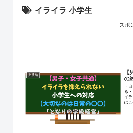
イライラ 小学生
スポ
【
実践編
の
・自
る・
イラ
はこ