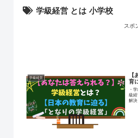
学級経営 とは 小学校
スポ
【
学級経営
育
・学
級経
解決