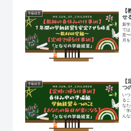
【
学級経営
せ
新学
では
意〜
月を
【
学級経営
つ
いつ
るこ
なた
「学
んな