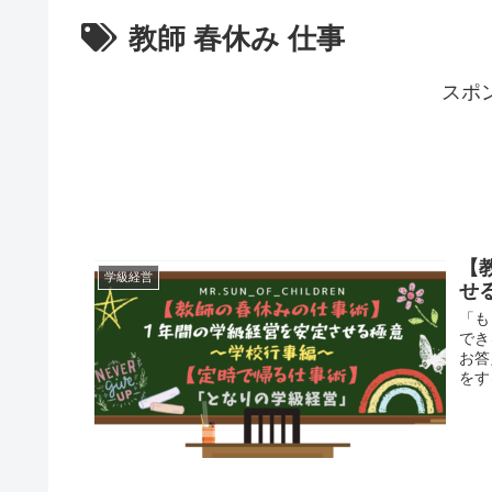
教師 春休み 仕事
スポ
【
学級経営
せ
「も
でき
お答
をす