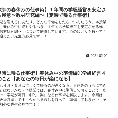
教師の春休みの仕事術】１年間の学級経営を安定さ
る極意〜教材研究編〜【定時で帰る仕事術】
期を迎えるにあたり、どんな準備をしたらいいんだろう。本授業
、春休み中に絶対やるべき「１年間の学級経営を安定させる極
教材研究編〜」について解説しています。心のゆとりを持って４
迎えたい先生方必見です！！
2021.02.02
定時に帰る仕事術】春休み中の準備編①学級経営４
のこと【あなたの毎日が楽になる】
も４月・５月は忙しくて帰るのが遅くなる。春休みのうちにでき
とはないかな？本授業では、春休み中に準備しておくことで、あ
の１学期が毎日、劇的に楽になる仕事術を解説します。今回は
級経営編」です。今から見通しを持って、準備しておきたい！そ
熱心な先生必見です！！