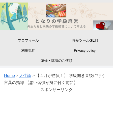
プロフィール
時短ツールGET!
利用規約
Privacy policy
研修・講演のご依頼
Home
>
人生論
>
【４月が勝負！】 学級開き直後に行う
言葉の指導 【悪い習慣が身に付く前に】
スポンサーリンク