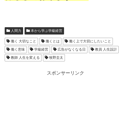
人間力
本から学ぶ学級経営
働く 大切なこと
働くとは
働く上で大切にしたいこと
働く意味
学級経営
広告がなくなる日
教員 人生設計
教師 人生を変える
牧野圭太
スポンサーリンク