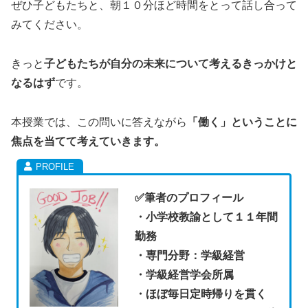
ぜひ子どもたちと、朝１０分ほど時間をとって話し合って
みてください。
きっと
子どもたちが自分の未来について考えるきっかけと
なるはず
です。
本授業では、この問いに答えながら
「働く」ということに
焦点を当てて考えていきます。
✅
筆者のプロフィール
・小学校教諭として１１年間
勤務
・専門分野：学級経営
・学級経営学会所属
・ほぼ毎日定時帰りを貫く