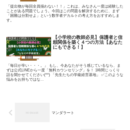
「提出物が毎回全員揃わない！！」これは、みなさん一度は経験した
ことがある問題でしょう。今回はこの問題を解決するために、まず
「困難は分割せよ」という数学者デカルトの考え方をおすすめしま
す。
【小学校の教師必見】保護者と信
保護者との関係づくり
頼関係を築く４つの方法【あなた
にもできる！】
「毎日が辛い・・・。」 もし、今あなたがそう感じているなら、ま
ずは公式LINEから一度「無料カウンセリング」を！ 1時間じっくり
話を聞かせてください(^^) 「先生たちの学級経営基地」 ✅このような
悩みをお持ちではな...
マンダラート