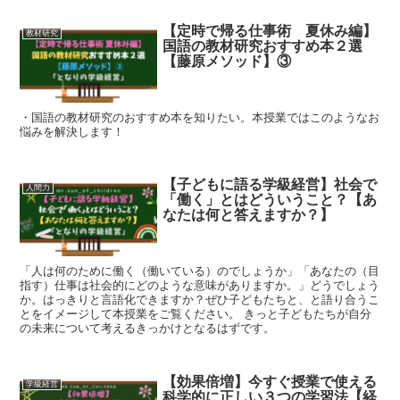
【定時で帰る仕事術 夏休み編】
教材研究
国語の教材研究おすすめ本２選
【藤原メソッド】③
・国語の教材研究のおすすめ本を知りたい。本授業ではこのようなお
悩みを解決します！
【子どもに語る学級経営】社会で
人間力
「働く」とはどういうこと？【あ
なたは何と答えますか？】
「人は何のために働く（働いている）のでしょうか」「あなたの（目
指す）仕事は社会的にどのような意味がありますか。」どうでしょう
か。はっきりと言語化できますか？ぜひ子どもたちと、と語り合うこ
とをイメージして本授業をご覧ください。 きっと子どもたちが自分
の未来について考えるきっかけとなるはずです。
【効果倍増】今すぐ授業で使える
学級経営
科学的に正しい３つの学習法【経