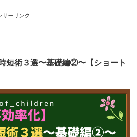
ンサーリンク
時短術３選〜基礎編②〜【ショート