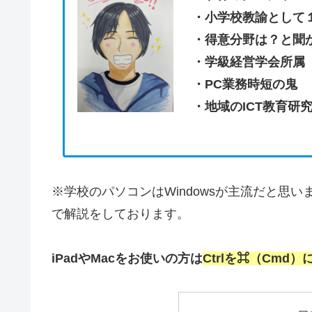
・小学校教諭として
・得意分野は？と聞
・学級経営学会所属
・PC業務時短の鬼
・地域のICT教育研
※学校のパソコンはWindowsが主流だと思い
で解説をしております。
iPadやMacをお使いの方は
Ctrlを⌘（Cmd