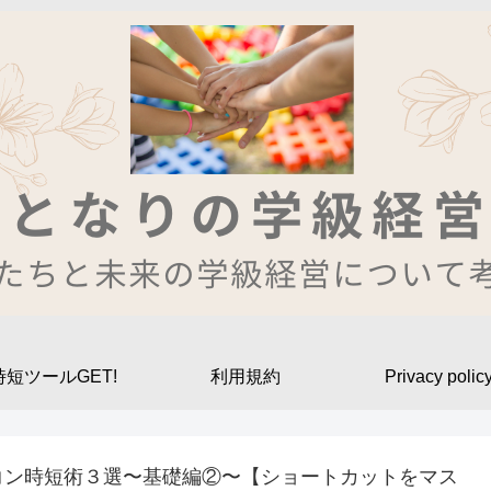
時短ツールGET!
利用規約
Privacy polic
コン時短術３選〜基礎編②〜【ショートカットをマス