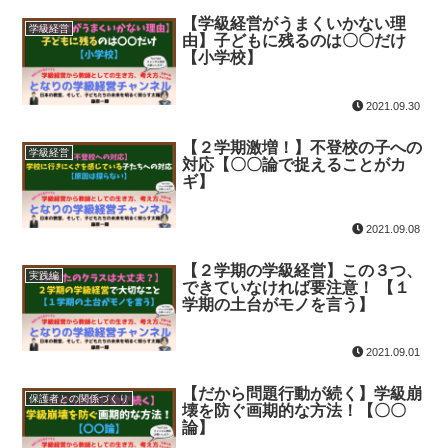
【学級経営がうまくいかない理
学級経営
由】子どもに残るのは〇〇だけ
【小学校】
2021.09.30
【２学期激増！】不登校の子への
学級経営
対応【〇〇論で捉えることがカ
ギ】
2021.09.08
【２学期の学級経営】この３つ、
実践編
できていなければ要注意！ 【１
学期の土台がモノを言う】
2021.09.01
【だから問題行動が続く】学級崩
保護者との関係づくり
壊を防ぐ画期的な方法！【〇〇
論】