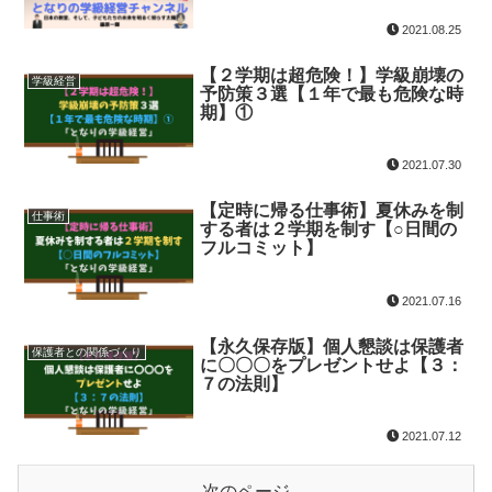
2021.08.25
【２学期は超危険！】学級崩壊の
学級経営
予防策３選【１年で最も危険な時
期】①
2021.07.30
【定時に帰る仕事術】夏休みを制
仕事術
する者は２学期を制す【○日間の
フルコミット】
2021.07.16
【永久保存版】個人懇談は保護者
保護者との関係づくり
に〇〇〇をプレゼントせよ【３：
７の法則】
2021.07.12
次のページ