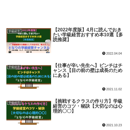
【2022年度版】4月に読んでおき
学級経営
たい学級経営おすすめ本10選【多
読推奨】
2022.04.04
【仕事が辛い先生へ】ピンチはチ
学級経営
ャンス【目の前の壁は成長のため
にある】
2021.11.02
【挑戦するクラスの作り方】学級
学級経営
経営のコツ・秘訣【大切なのは心
理的〇〇】
2021.10.23