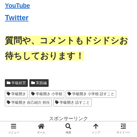
YouTube
Twitter
質問や、コメントもドシドシお
待ちしております！
学級経営
実践編
学級開き
学級開き 小学校
学級開き 小学校 話すこと
学級開き 自己紹介 担任
学級開き 話すこと
スポンサーリンク
メニュー
ホーム
検索
トップ
サイドバー